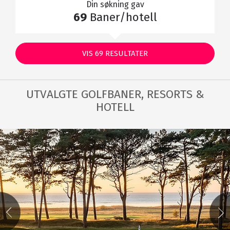
Din søkning gav
69
Baner/hotell
VIS
69
RESULTATER
UTVALGTE GOLFBANER, RESORTS &
HOTELL