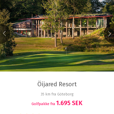
Öijared Resort
35 km fra Göteborg
1.695 SEK
Golfpakke fra