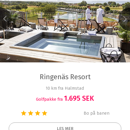
Ringenäs Resort
10 km fra Halmstad
1.695 SEK
Golfpakke fra
Bo på banen
LES MER