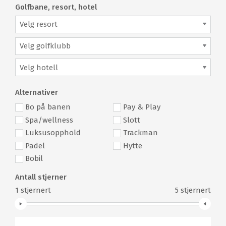
Golfbane, resort, hotel
Velg resort
Velg golfklubb
Velg hotell
Alternativer
Bo på banen
Pay & Play
Spa/wellness
Slott
Luksusopphold
Trackman
Padel
Hytte
Bobil
Antall stjerner
1
stjernert
5
stjernert