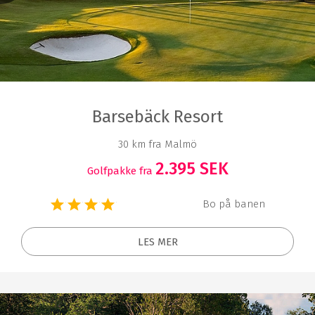
Barsebäck Resort
30 km fra Malmö
2.395 SEK
Golfpakke fra
Bo på banen
LES MER