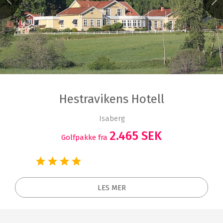
Hestravikens Hotell
Isaberg
2.465 SEK
Golfpakke fra
LES MER