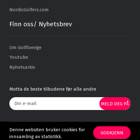
NordicGolfers.com
Finn oss/ Nyhetsbrev
Om GolfSverige
Youtube
Nyhetsarkiv
Motta de beste tilbudene før alle andre
MELD DEG PÅ
Denne websiten bruker cookies for
Alle priser er oppgitt pr. person og for en overnatting, med mindre det
GODKJENN
er spesifisert noe annet. Med forbehold om utsolgt.
innsamling av statistikk.