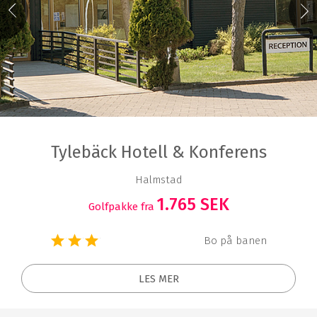
Tylebäck Hotell & Konferens
Halmstad
1.765 SEK
Golfpakke fra
Bo på banen
LES MER