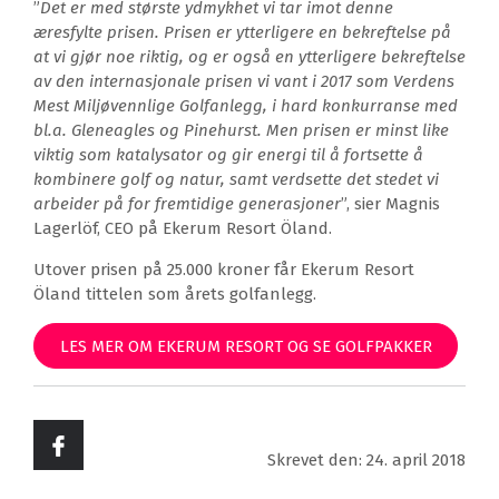
”
Det er med største ydmykhet vi tar imot denne
æresfylte prisen. Prisen er ytterligere en bekreftelse på
at vi gjør noe riktig, og er også en ytterligere bekreftelse
av den internasjonale prisen vi vant i 2017 som Verdens
Mest Miljøvennlige Golfanlegg, i hard konkurranse med
bl.a. Gleneagles og Pinehurst. Men prisen er minst like
viktig som katalysator og gir energi til å fortsette å
kombinere golf og natur, samt verdsette det stedet vi
arbeider på for fremtidige generasjoner
”, sier Magnis
Lagerlöf, CEO på Ekerum Resort Öland.
Utover prisen på 25.000 kroner får Ekerum Resort
Öland tittelen som årets golfanlegg.
LES MER OM EKERUM RESORT OG SE GOLFPAKKER
Skrevet den: 24. april 2018