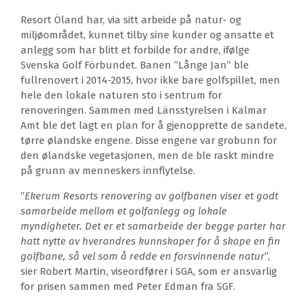
Resort Öland har, via sitt arbeide på natur- og
miljøområdet, kunnet tilby sine kunder og ansatte et
anlegg som har blitt et forbilde for andre, ifølge
Svenska Golf Förbundet. Banen ”Långe Jan” ble
fullrenovert i 2014-2015, hvor ikke bare golfspillet, men
hele den lokale naturen sto i sentrum for
renoveringen. Sammen med Länsstyrelsen i Kalmar
Amt ble det lagt en plan for å gjenopprette de sandete,
tørre ølandske engene. Disse engene var grobunn for
den ølandske vegetasjonen, men de ble raskt mindre
på grunn av menneskers innflytelse.
”
Ekerum Resorts renovering av golfbanen viser et godt
samarbeide mellom et golfanlegg og lokale
myndigheter. Det er et samarbeide der begge parter har
hatt nytte av hverandres kunnskaper for å skape en fin
golfbane, så vel som å redde en forsvinnende natur
”,
sier Robert Martin, viseordfører i SGA, som er ansvarlig
for prisen sammen med Peter Edman fra SGF.